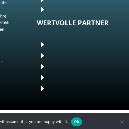
 Uhr
E
Ihre
WERTVOLLE PARTNER
fühl:
gen
E
E
 –
E
–
E
E
ill assume that you are happy with it.
Ok