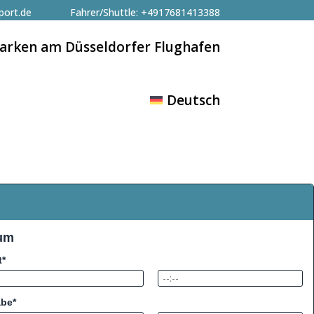
port.de
Fahrer/Shuttle:
+4917681413388
arken am Düsseldorfer Flughafen
Deutsch
tum
t*
abe*