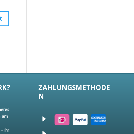
RK?
ZAHLUNGSMETHODE
N
heres
n am
E
b
– Ihr
E