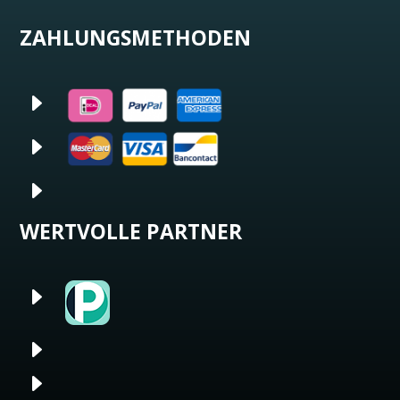
ZAHLUNGSMETHODEN
E
E
E
WERTVOLLE PARTNER
E
E
E