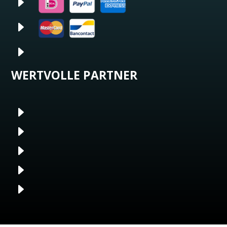
E
E
E
WERTVOLLE PARTNER
E
E
E
E
E